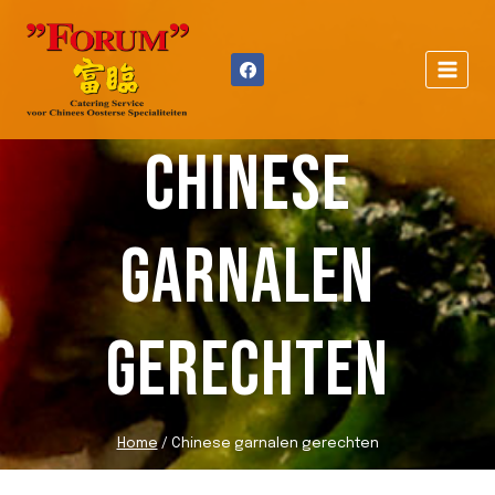
Doorgaan
naar
inhoud
CHINESE
GARNALEN
GERECHTEN
Home
/
Chinese garnalen gerechten